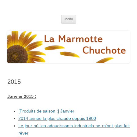
La marmotte chuchote
Le blog pour une vie éthique et écologique
Aller
Menu
au
contenu
2015
Janvier 2015 :
[Produits de saison :] Janvier
2014 année la plus chaude depuis 1900
Le jour où les adoucissants industriels ne m’ont plus fait
rêver