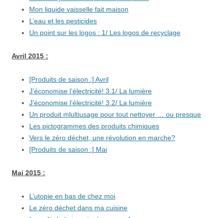
Mon liquide vaisselle fait maison
L’eau et les pesticides
Un point sur les logos : 1/ Les logos de recyclage
Avril 2015 :
[Produits de saison :] Avril
J’économise l’électricité! 3.1/ La lumière
J’économise l’électricité! 3.2/ La lumière
Un produit mlultiusage pour tout nettoyer … ou presque
Les pictogrammes des produits chimiques
Vers le zéro déchet, une révolution en marche?
[Produits de saison :] Mai
Mai 2015 :
L’utopie en bas de chez moi
Le zéro déchet dans ma cuisine