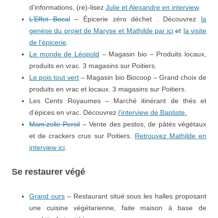
d’informations, (re)-lisez
Julie et Alexandre en interview
.
L’Effet Bocal
– Épicerie zéro déchet . Découvrez
la
genèse du projet de Maryse et Mathilde par ici
et
la visite
de l’épicerie
.
Le monde de Léopold
– Magasin bio – Produits locaux,
produits en vrac. 3 magasins sur Poitiers.
Le pois tout vert
– Magasin bio Biocoop – Grand choix de
produits en vrac et locaux. 3 magasins sur Poitiers.
Les Cents Royaumes – Marché itinérant de thés et
d’épices en vrac. Découvrez
l’interview de Baptiste.
Mam’zelle Persil
– Vente des pestos, de pâtés végétaux
et de crackers crus sur Poitiers.
Retrouvez Mathilde en
interview ici
.
Se restaurer végé
Grand ours
– Restaurant situé sous les halles proposant
une cuisine végétarienne, faite maison à base de