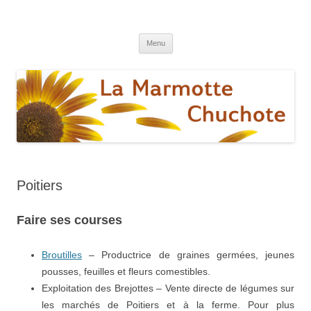
La marmotte chuchote
Le blog pour une vie éthique et écologique
Aller
Menu
au
contenu
Poitiers
Faire ses courses
Broutilles
– Productrice de graines germées, jeunes
pousses, feuilles et fleurs comestibles.
Exploitation des Brejottes – Vente directe de légumes sur
les marchés de Poitiers et à la ferme. Pour plus