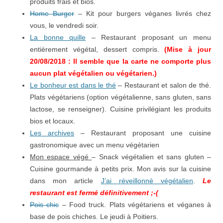
produits frais et bios.
Home Burger
– Kit pour burgers véganes livrés chez
vous, le vendredi soir.
La bonne quille
– Restaurant proposant un menu
entièrement végétal, dessert compris.
(Mise à jour
20/08/2018 : Il semble que la carte ne comporte plus
aucun plat végétalien ou végétarien.)
Le bonheur est dans le thé
– Restaurant et salon de thé.
Plats végétariens (option végétalienne, sans gluten, sans
lactose, se renseigner). Cuisine privilégiant les produits
bios et locaux.
Les archives
– Restaurant proposant une cuisine
gastronomique avec un menu végétarien
Mon espace végé
– Snack végétalien et sans gluten –
Cuisine gourmande à petits prix. Mon avis sur la cuisine
dans mon article
J’ai réveillonné végétalien
.
Le
restaurant est fermé définitivement ;-(
Pois chic
– Food truck. Plats végétariens et véganes à
base de pois chiches. Le jeudi à Poitiers.