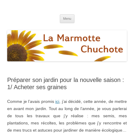
La marmotte chuchote
Le blog pour une vie éthique et écologique
Aller
Menu
au
contenu
Préparer son jardin pour la nouvelle saison :
1/ Acheter ses graines
Comme je l’avais promis
ici
, j’ai décidé, cette année, de mettre
en avant mon jardin. Tout au long de l’année, je vous parlerai
de tous les travaux que j’y réalise : mes semis, mes
plantations, mes récoltes, les problèmes que j’y rencontre et
de mes trucs et astuces pour jardiner de manière écologique…