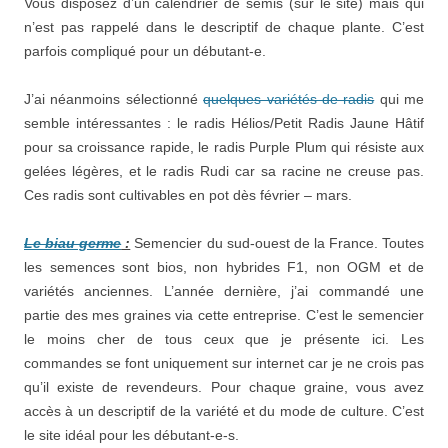
Vous disposez d’un calendrier de semis (sur le site) mais qui
n’est pas rappelé dans le descriptif de chaque plante. C’est
parfois compliqué pour un débutant-e.
J’ai néanmoins sélectionné
quelques variétés de radis
qui me
semble intéressantes : le radis Hélios/Petit Radis Jaune Hâtif
pour sa croissance rapide, le radis Purple Plum qui résiste aux
gelées légères, et le radis Rudi car sa racine ne creuse pas.
Ces radis sont cultivables en pot dès février – mars.
Le biau germe
:
Semencier du sud-ouest de la France. Toutes
les semences sont bios, non hybrides F1, non OGM et de
variétés anciennes. L’année dernière, j’ai commandé une
partie des mes graines via cette entreprise. C’est le semencier
le moins cher de tous ceux que je présente ici. Les
commandes se font uniquement sur internet car je ne crois pas
qu’il existe de revendeurs. Pour chaque graine, vous avez
accès à un descriptif de la variété et du mode de culture. C’est
le site idéal pour les débutant-e-s.