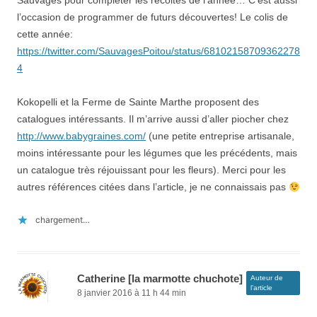
Sauvages pour compléter les récoltes de l’année… C’est aussi
l’occasion de programmer de futurs découvertes! Le colis de
cette année:
https://twitter.com/SauvagesPoitou/status/68102158709362278
4
Kokopelli et la Ferme de Sainte Marthe proposent des
catalogues intéressants. Il m’arrive aussi d’aller piocher chez
http://www.babygraines.com/
(une petite entreprise artisanale,
moins intéressante pour les légumes que les précédents, mais
un catalogue très réjouissant pour les fleurs). Merci pour les
autres références citées dans l’article, je ne connaissais pas
chargement…
Catherine [la marmotte chuchote]
Auteur de
l’article
8 janvier 2016 à 11 h 44 min