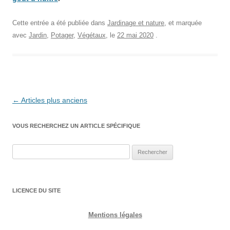
Cette entrée a été publiée dans
Jardinage et nature
, et marquée
avec
Jardin
,
Potager
,
Végétaux
, le
22 mai 2020
.
Navigation
←
Articles plus anciens
des
VOUS RECHERCHEZ UN ARTICLE SPÉCIFIQUE
articles
Rechercher :
LICENCE DU SITE
Mentions légales