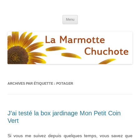
La marmotte chuchote
Le blog pour une vie éthique et écologique
Aller
Menu
au
contenu
ARCHIVES PAR ÉTIQUETTE :
POTAGER
J’ai testé la box jardinage Mon Petit Coin
Vert
Si vous me suivez depuis quelques temps, vous savez que