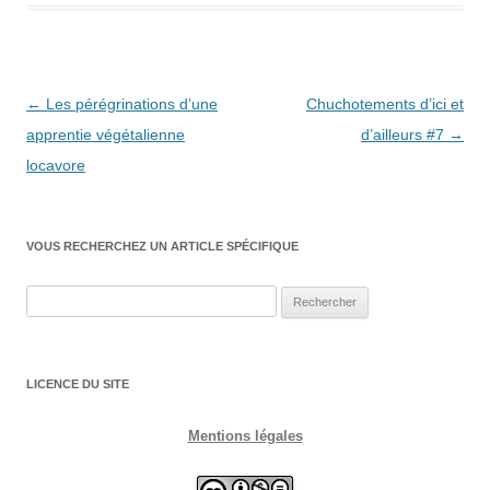
Navigation
←
Les pérégrinations d’une
Chuchotements d’ici et
des
apprentie végétalienne
d’ailleurs #7
→
articles
locavore
VOUS RECHERCHEZ UN ARTICLE SPÉCIFIQUE
Rechercher :
LICENCE DU SITE
Mentions légales