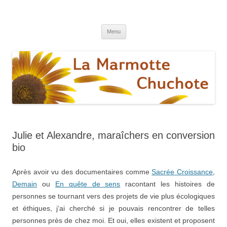
La marmotte chuchote
Le blog pour une vie éthique et écologique
Aller
Menu
au
contenu
Julie et Alexandre, maraîchers en conversion
bio
Après avoir vu des documentaires comme
Sacrée Croissance
,
Demain
ou
En quête de sens
racontant les histoires de
personnes se tournant vers des projets de vie plus écologiques
et éthiques, j’ai cherché si je pouvais rencontrer de telles
personnes près de chez moi. Et oui, elles existent et proposent