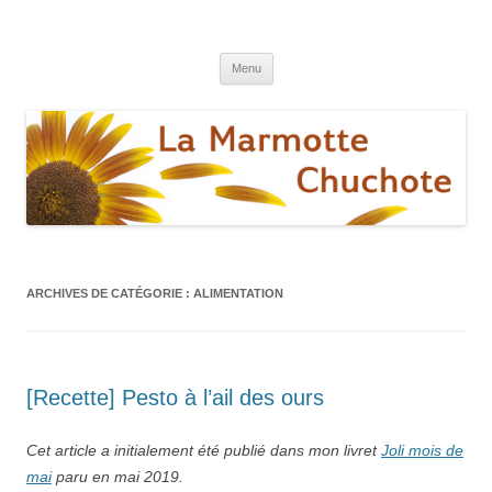
La marmotte chuchote
Le blog pour une vie éthique et écologique
Aller
Menu
au
contenu
ARCHIVES DE CATÉGORIE :
ALIMENTATION
[Recette] Pesto à l’ail des ours
Cet article a initialement été publié dans mon livret
Joli mois de
mai
paru en mai 2019.