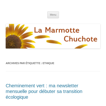
La marmotte chuchote
Le blog pour une vie éthique et écologique
Aller
Menu
au
contenu
ARCHIVES PAR ÉTIQUETTE :
ETHIQUE
Cheminement vert : ma newsletter
mensuelle pour débuter sa transition
écologique