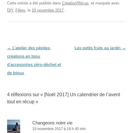
Cette entrée a été publiée dans
Création/Récup
, et marquée avec
DIY
,
Fêtes
, le
10 novembre 2017
.
Navigation
←
L’atelier des pépites,
Les petits fruits au jardin
→
des
créations en tissu
articles
d’accessoires zéro-déchet et
de bijoux
4 réflexions sur «
[Noël 2017] Un calendrier de l’avent
tout en récup
»
Changeons notre vie
10 novembre 2017 à 19 h 45 min